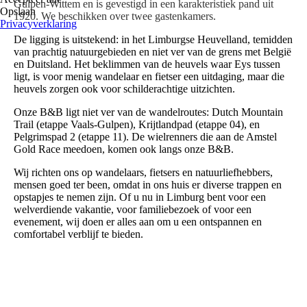
Gulpen-Wittem en
is gevestigd in een karakteristiek pand uit
Opslaan
1920. We beschikken over twee gastenkamers.
Privacyverklaring
De ligging is uitstekend: in het Limburgse Heuvelland, temidden
van prachtig natuurgebieden en niet ver van de grens met België
en Duitsland. Het beklimmen van de heuvels waar Eys tussen
ligt, is voor menig wandelaar en fietser een uitdaging, maar die
heuvels zorgen ook voor schilderachtige uitzichten.
Onze B&B ligt niet ver van de wandelroutes: Dutch Mountain
Trail (etappe Vaals-Gulpen), Krijtlandpad (etappe 04), en
Pelgrimspad 2 (etappe 11). De wielrenners die aan de Amstel
Gold Race meedoen, komen ook langs onze B&B.
Wij richten ons op wandelaars, fietsers en natuurliefhebbers,
mensen goed ter been, omdat in ons huis er diverse trappen en
opstapjes te nemen zijn. Of u nu in Limburg bent voor een
welverdiende vakantie, voor familiebezoek of voor een
evenement, wij doen er alles aan om u een ontspannen en
comfortabel verblijf te bieden.