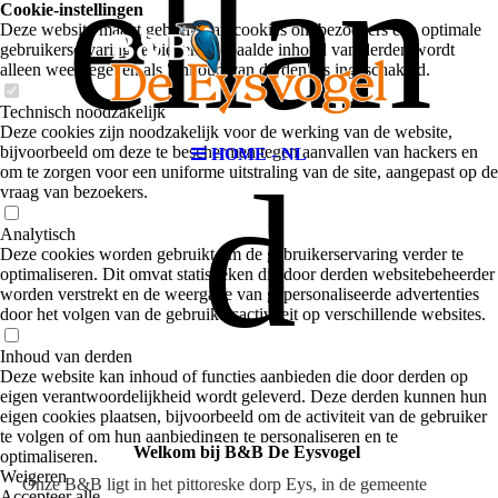
ellan
Cookie-instellingen
Deze website maakt gebruik van cookies om bezoekers een optimale
gebruikerservaring te bieden. Bepaalde inhoud van derden wordt
alleen weergegeven als "Inhoud van derden" is ingeschakeld.
Technisch noodzakelijk
Deze cookies zijn noodzakelijk voor de werking van de website,
bijvoorbeeld om deze te beschermen tegen aanvallen van hackers en
HOME - NL
d
om te zorgen voor een uniforme uitstraling van de site, aangepast op de
vraag van bezoekers.
Analytisch
Deze cookies worden gebruikt om de gebruikerservaring verder te
optimaliseren. Dit omvat statistieken die door derden websitebeheerder
worden verstrekt en de weergave van gepersonaliseerde advertenties
door het volgen van de gebruikersactiviteit op verschillende websites.
Inhoud van derden
Deze website kan inhoud of functies aanbieden die door derden op
eigen verantwoordelijkheid wordt geleverd. Deze derden kunnen hun
eigen cookies plaatsen, bijvoorbeeld om de activiteit van de gebruiker
te volgen of om hun aanbiedingen te personaliseren en te
Welkom bij B&B De Eysvogel
optimaliseren.
Weigeren
Onze B&B ligt in het pittoreske dorp Eys, in de gemeente
Accepteer alle